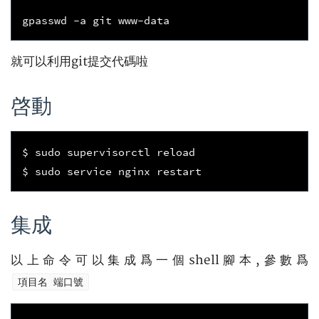
就可以利用git提交代碼啦
啓動
$ sudo supervisorctl reload

集成
以上命令可以集成爲一個shell腳本,參數爲
項目名 端口號