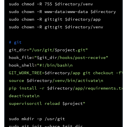
sudo chmod -R 
755
$directory
/venv 

sudo chown -R www-data:www-data 
$directory
sudo chown -R git:git 
$directory
/app

sudo chown -R git:git 
$directory
/venv

# git 
git_dir
=
"/usr/git/
$project
.git"
hook_file
=
"
$git_dir
/hooks/post-receive"
hook_shell
=
"#!/bin/bash\n
GIT_WORK_TREE=
$directory
/app git checkout -f\n
source 
$directory
/venv/bin/activate\n
pip install -r 
$directory
/app/requirements.txt
deactivate\n
supervisorctl reload 
$project
"
sudo mkdir -p /usr/git

sudo git init --bare 
$git_dir