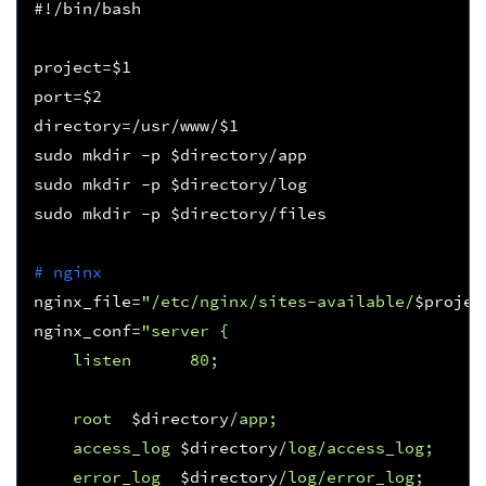
#!/bin/bash
project
=
$1
port
=
$2
directory
=
/usr/www/
$1
sudo mkdir -p 
$directory
/app

sudo mkdir -p 
$directory
/log

sudo mkdir -p 
$directory
/files

# nginx
nginx_file
=
"/etc/nginx/sites-available/
$projec
nginx_conf
=
"server {
    listen      80;
    root  
$directory
/app;
    access_log 
$directory
/log/access_log;
    error_log  
$directory
/log/error_log;