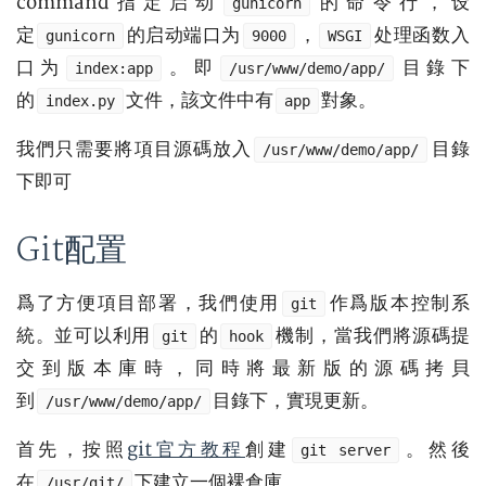
command指定启动
的命令行，设
gunicorn
定
的启动端口为
，
处理函数入
gunicorn
9000
WSGI
口为
。即
目錄下
index:app
/usr/www/demo/app/
的
文件，該文件中有
對象。
index.py
app
我們只需要將項目源碼放入
目錄
/usr/www/demo/app/
下即可
Git配置
爲了方便項目部署，我們使用
作爲版本控制系
git
統。並可以利用
的
機制，當我們將源碼提
git
hook
交到版本庫時，同時將最新版的源碼拷貝
到
目錄下，實現更新。
/usr/www/demo/app/
首先，按照
git官方教程
創建
。然後
git server
在
下建立一個裸倉庫
/usr/git/