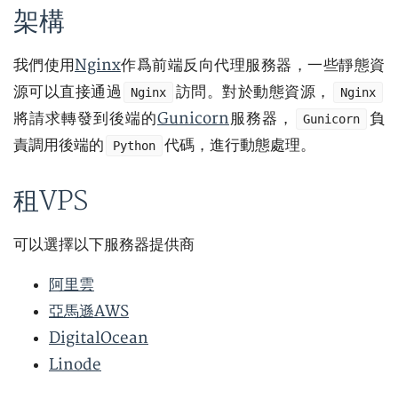
架構
我們使用
Nginx
作爲前端反向代理服務器，一些靜態資
源可以直接通過
訪問。對於動態資源，
Nginx
Nginx
將請求轉發到後端的
Gunicorn
服務器，
負
Gunicorn
責調用後端的
代碼，進行動態處理。
Python
租VPS
可以選擇以下服務器提供商
阿里雲
亞馬遜AWS
DigitalOcean
Linode