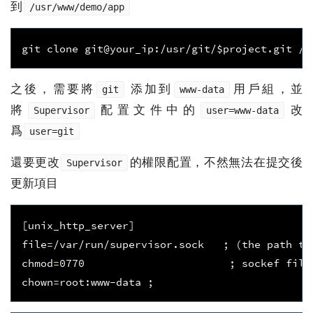
到
/usr/www/demo/app
git clone git@your_ip:/usr/git/
$
project
.
git
 /u
之後，需要將
添加到
用戶組，並
git
www-data
將
配置文件中的
改
Supervisor
user=www-data
爲
user=git
還要更改
的權限配置，不然無法在提交後
Supervisor
更新項目
[
unix_http_server
]
file
=
/var/run/supervisor.sock   
;
(
the path to
chmod
=
0770
;
 sockef file
chown
=
root:www-data 
;