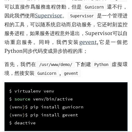
可以直接作爲服務進程啓動，但是
還不行，
Gunicorn
因此我們使用
Supervisor
。
是一个管理进
Supervisor
程的工具，可以随系统启动而启动服务，它还时刻监控
服务进程，如果服务进程意外退出，Supervisor可以自
动重启服务。同時，我們安裝
gevent
,它是一個把
Python同步代码变成异步协程的库；
首先，我們在
下創建
虛擬環
/usr/www/demo/
Python
境，然後安裝
,
Gunicorn
gevent
$ virtualenv venv

$ 
source
(
venv
)
(
venv
)
$ pip install gevent
