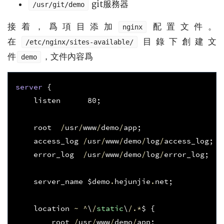
git服務器
/usr/git/demo
接着，爲項目添加
配置文件。
nginx
在
目錄下創建文
/etc/nginx/sites-available/
件
，文件內容爲
demo
server
{
listen
80
;
root
/
usr
/
www
/
demo
/
app
;
access_log
/
usr
/
www
/
demo
/
log
/
access_log
;
error_log
/
usr
/
www
/
demo
/
log
/
error_log
;
server_name
$
demo
.
hejunjie
.
net
;
location
~
^
\
/
static
\
/.*
$
{
root
/
usr
/
www
/
demo
/
app
;