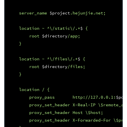
    server_name 
$project
.hejunjie.net;
    location ~ ^\/static\/.*
$
 {
        root 
$directory
/app;
    }
    location ~ ^\/files\/.*
$
 {
        root 
$directory
/files;
    }
    location / {
        proxy_pass       http://127.0.0.1:
$por
        proxy_set_header X-Real-IP \$remote_ad
        proxy_set_header Host \$host;
        proxy_set_header X-Forwarded-For \$pro