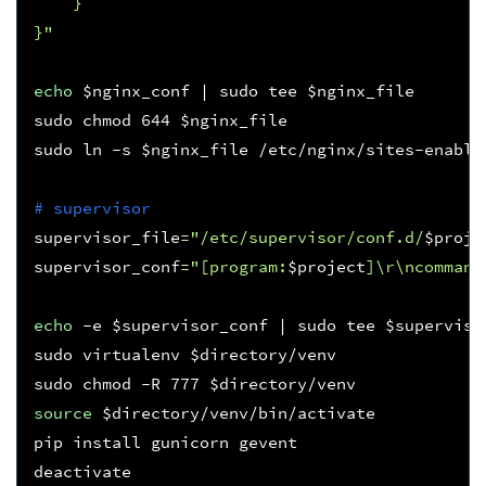
    }
}"
echo
$nginx_conf
|
 sudo tee 
$nginx_file
sudo chmod 
644
$nginx_file
sudo ln -s 
$nginx_file
 /etc/nginx/sites-enable
# supervisor 
supervisor_file
=
"/etc/supervisor/conf.d/
$proje
supervisor_conf
=
"[program:
$project
]\r\ncommand
echo
 -e 
$supervisor_conf
|
 sudo tee 
$superviso
sudo virtualenv 
$directory
/venv

sudo chmod -R 
777
$directory
source
$directory
/venv/bin/activate

pip install gunicorn gevent

deactivate
