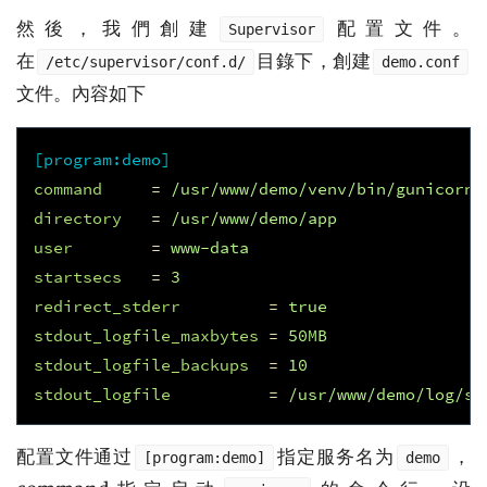
然後，我們創建
配置文件。
Supervisor
在
目錄下，創建
/etc/supervisor/conf.d/
demo.conf
文件。內容如下
[program:demo]
command
=
/usr/www/demo/venv/bin/gunicorn 
directory
=
/usr/www/demo/app
user
=
www-data
startsecs
=
3
redirect_stderr
=
true
stdout_logfile_maxbytes
=
50MB
stdout_logfile_backups
=
10
stdout_logfile
=
/usr/www/demo/log/su
配置文件通过
指定服务名为
，
[program:demo]
demo