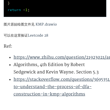
}
return
-
1
;
图片原始绘图文件见
KMP.drawio
可以在这里验证
Leetcode 28
Ref:
https://www.zhihu.com/question/21923021/a
Algorithms, 4th Edition by Robert
Sedgewick and Kevin Wayne. Section 5.3
https://stackoverflow.com/questions/369535
to-understand-the-process-of-dfa-
construction-in-kmp-algorithms