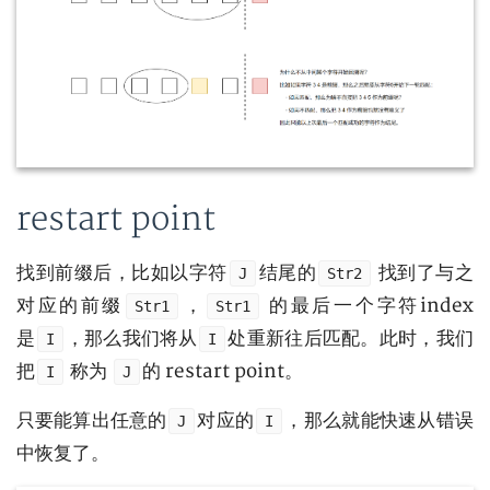
restart point
找到前缀后，比如以字符
结尾的
找到了与之
J
Str2
对应的前缀
，
的最后一个字符index
Str1
Str1
是
，那么我们将从
处重新往后匹配。此时，我们
I
I
把
称为
的 restart point。
I
J
只要能算出任意的
对应的
，那么就能快速从错误
J
I
中恢复了。