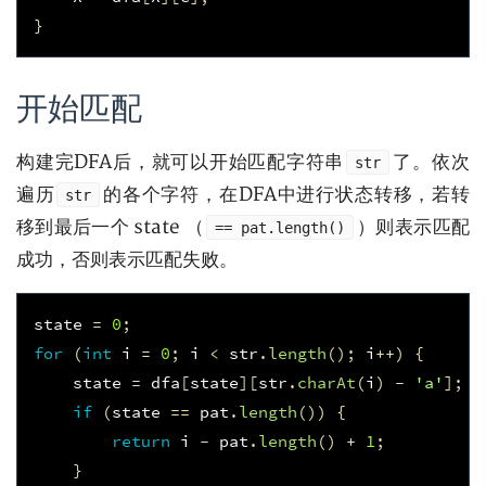
}
开始匹配
构建完DFA后，就可以开始匹配字符串
了。依次
str
遍历
的各个字符，在DFA中进行状态转移，若转
str
移到最后一个 state （
）则表示匹配
== pat.length()
成功，否则表示匹配失败。
state
=
0
;
for
(
int
i
=
0
;
i
<
str
.
length
();
i
++)
{
state
=
dfa
[
state
][
str
.
charAt
(
i
)
-
'a'
];
if
(
state
==
pat
.
length
())
{
return
i
-
pat
.
length
()
+
1
;
}