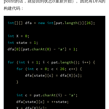
point的话，就会回到状态0重新开始）。因此有DFA的
构建代码：
int
[][]
dfa
=
new
int
[
pat
.
length
()][
26
];
int
X
=
0
;
int
state
=
1
;
dfa
[
0
][
pat
.
charAt
(
0
)
-
'a'
]
=
1
;
for
(
int
i
=
1
;
i
<
pat
.
length
();
i
++)
{
for
(
int
c
=
0
;
c
<
26
;
c
++)
{
dfa
[
state
][
c
]
=
dfa
[
X
][
c
];
}
int
c
=
pat
.
charAt
(
i
)
-
'a'
;
dfa
[
state
][
c
]
=
++
state
;
X
=
dfa
[
X
][
c
];