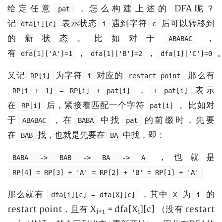
给定任意
，怎么构建上述的 DFA呢？
pat
记
表示状态
遇到字符
后可以转移到
dfa[i][c]
i
c
的新状态。比如对于
，
ABABAC
有
，
，
dfa[1]['A']=1
dfa[1]['B']=2
dfa[1]['C']=0
又记
为字符
对应的
那么有
RP[i]
i
restart point
，
表示
RP[i + 1] = RP[i] + pat[i]
+ pat[i]
在
后，紧接着匹配一个字符
。比如对
RP[i]
pat[i]
于
，在
中找
的前缀时，先要
ABABAC
BABA
pat
在
找，也就是先要在
中找，即：
BAB
BA
，也就是
BABA -> BAB -> BA -> A
RP[4] = RP[3] + 'A' = RP[2] + 'B' = RP[1] + 'A'
那么就有
，其中
为
的
dfa[i][c] = dfa[X][c]
X
i
restart point，且有 X
= dfa[X
][c] （没有 restart
i+1
i