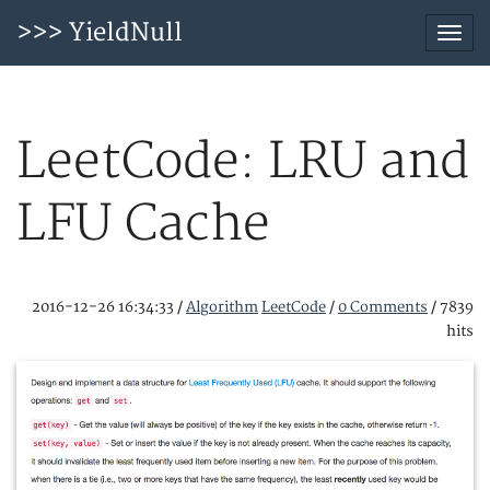
>>> YieldNull
Togg
navi
LeetCode: LRU and
LFU Cache
2016-12-26 16:34:33
/
Algorithm
LeetCode
/
0 Comments
/
7839
hits