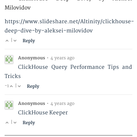
Milovidov
https://www.slideshare.net/Altinity/clickhouse-
deep-dive-by-aleksei-milovidov
|
Reply
Anonymous
•
4 years ago
ClickHouse Query Performance Tips and
Tricks
-1
|
Reply
Anonymous
•
4 years ago
ClickHouse Keeper
|
Reply