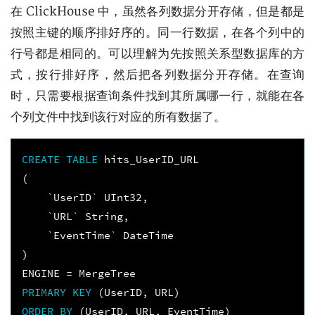
在 ClickHouse 中，虽然各列数据分开存储，但是都是
按照主键的顺序排好序的。同一行数据，在各个列中的
行号都是相同的。可以理解为先按照关系型数据库的方
式，按行排好序，然后把各列数据分开存储。在查询
时，只需要根据查询条件找到其所属哪一行，就能在各
个列文件中找到该行对应的所有数据了。
CREATE
TABLE
hits_UserID_URL
(
`
UserID
`
UInt32
,
`
URL
`
String
,
`
EventTime
`
DateTime
)
ENGINE
=
MergeTree
PRIMARY
KEY
(
UserID
,
URL
)
ORDER
BY
(
UserID
,
URL
,
EventTime
)