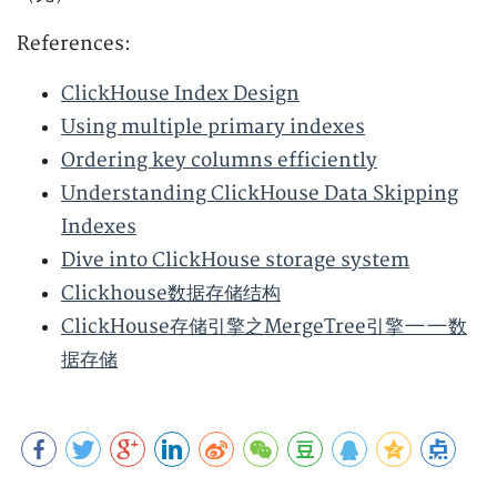
References:
ClickHouse Index Design
Using multiple primary indexes
Ordering key columns efficiently
Understanding ClickHouse Data Skipping
Indexes
Dive into ClickHouse storage system
Clickhouse数据存储结构
ClickHouse存储引擎之MergeTree引擎——数
据存储