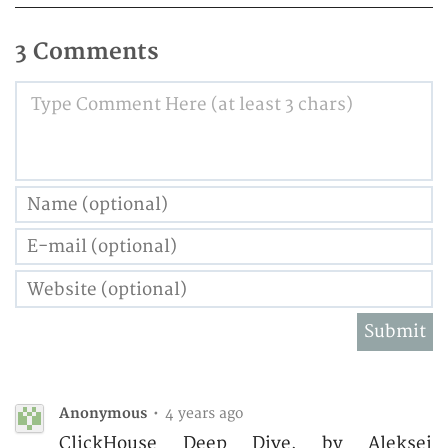
3 Comments
Type Comment Here (at least 3 chars)
Anonymous
•
4 years ago
ClickHouse Deep Dive, by Aleksei