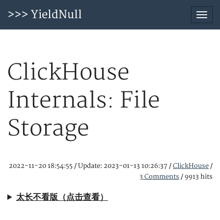
>>> YieldNull
Togg
navi
ClickHouse
Internals: File
Storage
2022-11-20 18:54:55
/
Update: 2023-01-13 10:26:37
/
ClickHouse
/
3 Comments
/
9913 hits
太长不看版（点击查看）