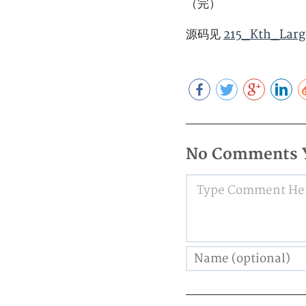
（完）
源码见
215_Kth_Larg
No Comments 
Type Comment Here