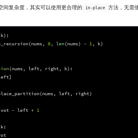
空间复杂度，其实可以使用更合理的
方法，无需
in-place
k
):
e_recursion
(
nums
,
0
,
len
(
nums
)
-
1
,
k
)
sion
(
nums
,
left
,
right
,
k
):
left
]
place_partition
(
nums
,
left
,
right
)
ivot
-
left
+
1
k
:
vot