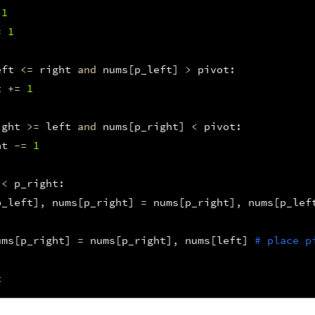
1
=
1
eft
<=
right
and
nums
[
p_left
]
>
pivot
:
t
+=
1
ight
>=
left
and
nums
[
p_right
]
<
pivot
:
ht
-=
1
<
p_right
:
p_left
],
nums
[
p_right
]
=
nums
[
p_right
],
nums
[
p_lef
ums
[
p_right
]
=
nums
[
p_right
],
nums
[
left
]
# place p
t