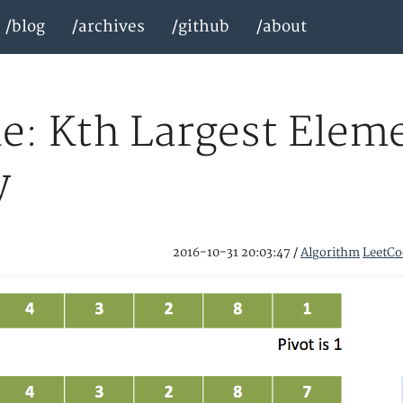
/blog
/archives
/github
/about
e: Kth Largest Eleme
y
2016-10-31 20:03:47
/
Algorithm
LeetCo