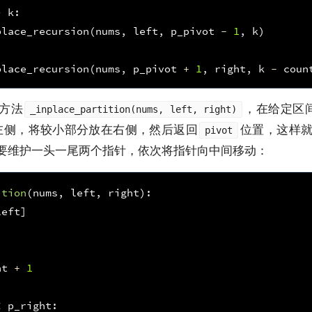
>
k
:
place_recursion
(
nums
,
left
,
p_pivot
-
1
,
k
)
place_recursion
(
nums
,
p_pivot
+
1
,
right
,
k
-
coun
方法
，在给定区
_inplace_partition(nums, left, right)
左侧，将较小部分放在右侧，然后返回
位置，这样
pivot
要维护一头一尾两个指针，依次将指针向中间移动：
ition
(
nums
,
left
,
right
):
left
]
ht
+
1
<
p_right
: