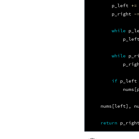
p_left
+=
p_right
-
while
p_l
p_lef
while
p_r
p_rig
if
p_left
nums
[
nums
[
left
],
n
return
p_righ