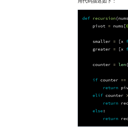
用代码描述如下：
def
recursion
(
num
pivot
=
nums
[
smaller
=
[
x
greater
=
[
x
counter
=
len
if
counter
==
return
pi
elif
counter
return
re
else
:
return
re