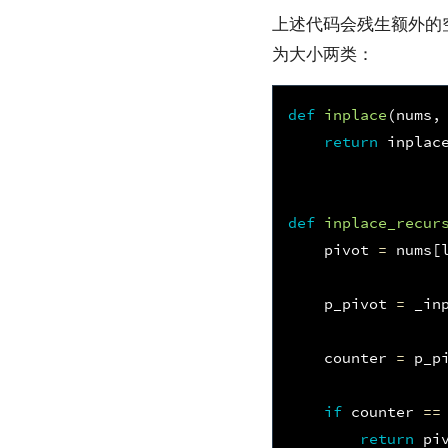
上述代码会残生额外的
为大小两类：
def
inplace
(
nums
,
return
inplac
def
inplace_recur
pivot
=
nums
[
p_pivot
=
_in
counter
=
p_p
if
counter
==
return
pi