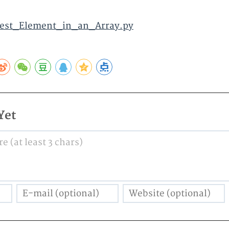
est_Element_in_an_Array.py
Yet
 (at least 3 chars)