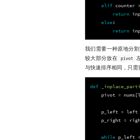
elif
counter
return
in
else
:
return
in
我们需要一种原地分割
较大部分放在
pivot
与快速排序相同，只需
def
_inplace_part
pivot
=
nums
[
p_left
=
left
p_right
=
rig
while
p_left