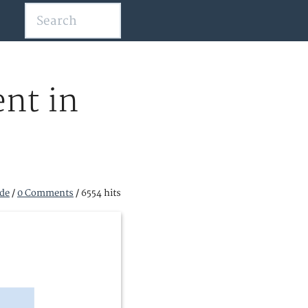
nt in
de
/
0 Comments
/
6554 hits