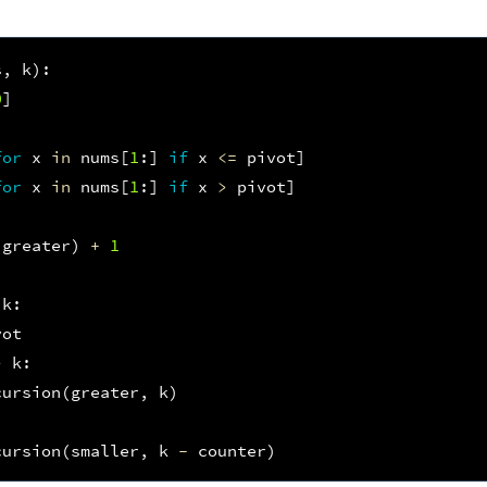
s
,
k
):
0
]
for
x
in
nums
[
1
:]
if
x
<=
pivot
]
for
x
in
nums
[
1
:]
if
x
>
pivot
]
(
greater
)
+
1
k
:
vot
>
k
:
cursion
(
greater
,
k
)
cursion
(
smaller
,
k
-
counter
)