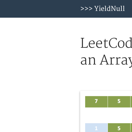
>>> YieldNull
LeetCod
an Arra