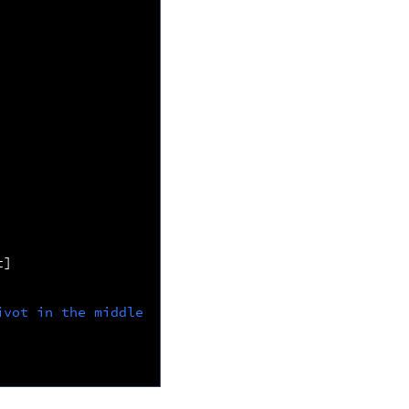
t
]
ivot in the middle