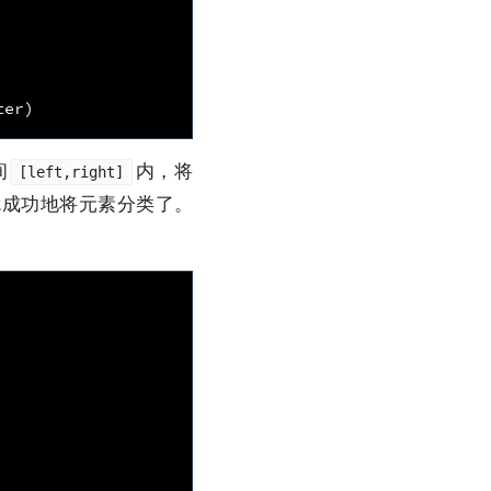
ter
)
间
内，将
[left,right]
就成功地将元素分类了。