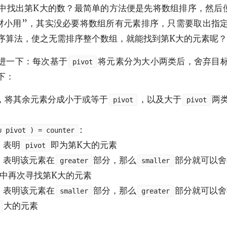
中找出第K大的数？最简单的方法便是先将数组排序，然后
材小用”，其实没必要将数组所有元素排序，只需要取出指
序算法，使之无需排序整个数组，就能找到第K大的元素呢？
进一下：每次基于
将元素分为大小两类后，舍弃目
pivot
下：
，将其余元素分成小于或等于
，以及大于
两
pivot
pivot
:
∪ pivot ) = counter
，表明
即为第K大的元素
pivot
，表明该元素在
部分，那么
部分就可以舍
greater
smaller
中再次寻找第K大的元素
，表明该元素在
部分，那么
部分就可以舍
smaller
greater
大的元素