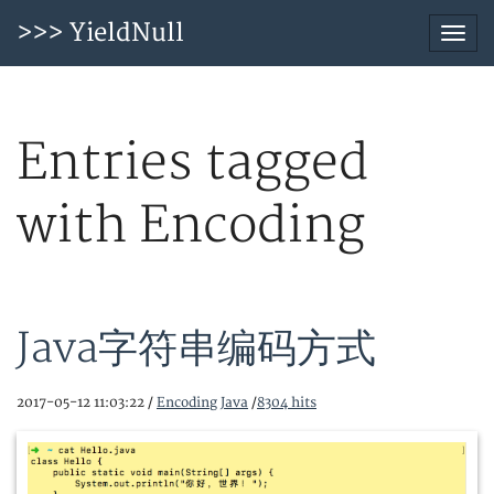
>>> YieldNull
Togg
navi
Entries tagged
with Encoding
Java字符串编码方式
2017-05-12 11:03:22 /
Encoding
Java
/
8304 hits