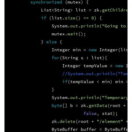
synchronized
(
mutex
)
{
List
<
String
>
list
=
zk
.
getChildren
if
(
list
.
size
()
==
0
)
{
System
.
out
.
println
(
"Going to w
mutex
.
wait
();
}
else
{
Integer
min
=
new
Integer
(
list
for
(
String
s
:
list
){
Integer
tempValue
=
new
In
//System.out.println("Temp
if
(
tempValue
<
min
)
min
=
}
System
.
out
.
println
(
"Temporary 
byte
[]
b
=
zk
.
getData
(
root
+
"
false
,
stat
);
zk
.
delete
(
root
+
"/element"
+
ByteBuffer
buffer
=
ByteBuffer