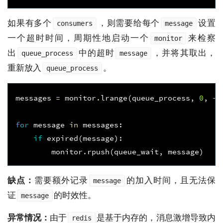
如果有多个
，则需要给每个
设置
consumers
message
一个超时时间，周期性地启动一个
来检察
monitor
出
中的超时
，并将其取出，
queue_process
message
重新放入
。
queue_process
messages
=
monitor
.
lrange
(
queue_process
,
0
,
-
1
for
message
in
messages
:
if
expired
(
message
):
monitor
.
rpush
(
queue_wait
,
message
)
缺点：
需要额外记录
的加入时间，且无法保
message
证
的时效性。
message
异常情况：
由于
是基于内存的，消息激增导致内
redis