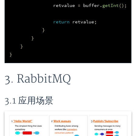
retvalue
=
buffer
.
getInt
();
return
retvalue
;
}
}
}
}
3. RabbitMQ
3.1 应用场景