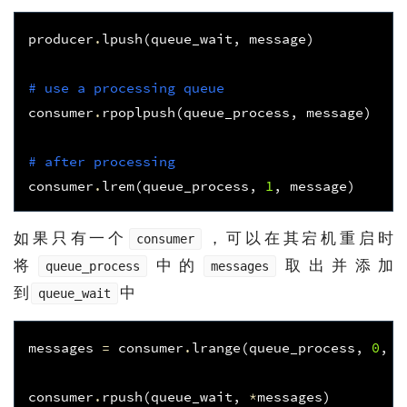
producer
.
lpush
(
queue_wait
,
message
)
# use a processing queue
consumer
.
rpoplpush
(
queue_process
,
message
)
# after processing
consumer
.
lrem
(
queue_process
,
1
,
message
)
如果只有一个
，可以在其宕机重启时
consumer
将
中的
取出并添加
queue_process
messages
到
中
queue_wait
messages
=
consumer
.
lrange
(
queue_process
,
0
,
-
consumer
.
rpush
(
queue_wait
,
*
messages
)