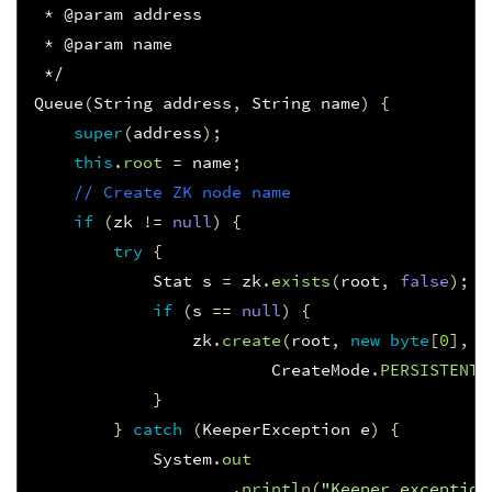
 * @param address
 * @param name
 */
Queue
(
String
address
,
String
name
)
{
super
(
address
);
this
.
root
=
name
;
// Create ZK node name
if
(
zk
!=
null
)
{
try
{
Stat
s
=
zk
.
exists
(
root
,
false
);
if
(
s
==
null
)
{
zk
.
create
(
root
,
new
byte
[
0
],
I
CreateMode
.
PERSISTENT
)
}
}
catch
(
KeeperException
e
)
{
System
.
out
.
println
(
"Keeper exception