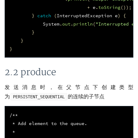
+
e
.
toString
());
}
catch
(
InterruptedException
e
)
{
System
.
out
.
println
(
"Interrupted ex
}
}
}
2.2 produce
发送消息时，在父节点下创建类型
为
的连续的子节点
PERSISTENT_SEQUENTIAL
/**
 * Add element to the queue.
 *