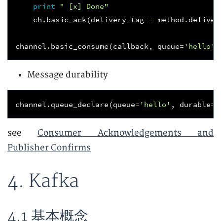
print
" [x] Done"
ch
.
basic_ack
(
delivery_tag
=
method
.
deliver
channel
.
basic_consume
(
callback
,
queue
=
'hello'
)
Message durability
channel
.
queue_declare
(
queue
=
'hello'
,
durable
=
T
see
Consumer Acknowledgements and
Publisher Confirms
4. Kafka
4.1 基本概念