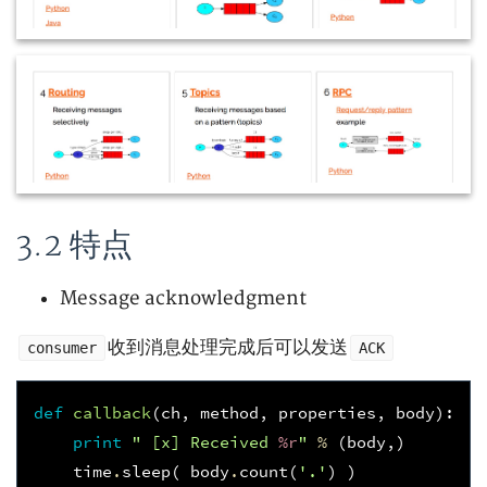
3.2 特点
Message acknowledgment
收到消息处理完成后可以发送
consumer
ACK
def
callback
(
ch
,
method
,
properties
,
body
):
print
" [x] Received 
%r
"
%
(
body
,)
time
.
sleep
(
body
.
count
(
'.'
)
)