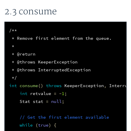
2.3 consume
/**
 * Remove first element from the queue.
 *
 * @return
 * @throws KeeperException
 * @throws InterruptedException
 */
int
consume
()
throws
KeeperException
,
Interrup
int
retvalue
=
-
1
;
Stat
stat
=
null
;
// Get the first element available
while
(
true
)
{