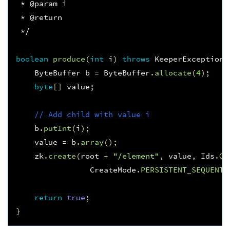
 * @param i
 * @return
 */
boolean
produce
(
int
i
)
throws
KeeperException
,
ByteBuffer
b
=
ByteBuffer
.
allocate
(
4
);
byte
[]
value
;
// Add child with value i
b
.
putInt
(
i
);
value
=
b
.
array
();
zk
.
create
(
root
+
"/element"
,
value
,
Ids
.
OP
CreateMode
.
PERSISTENT_SEQUENTI
return
true
;
}