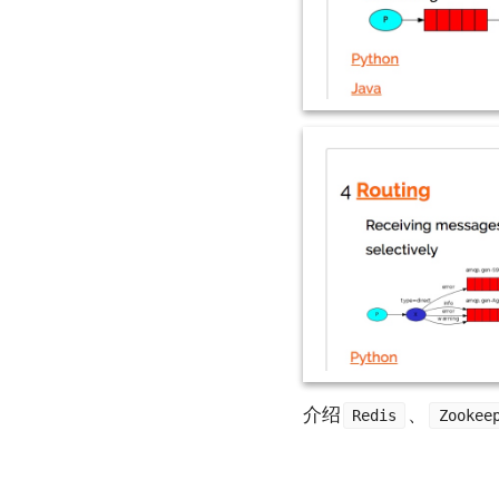
介绍
、
Redis
Zookee