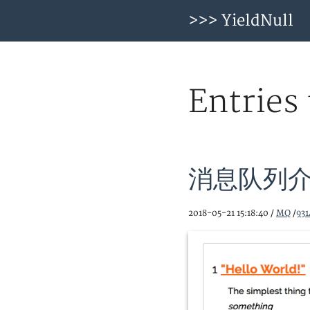
>>> YieldNull
Entries
消息队列
2018-05-21 15:18:40 /
MQ
/
931