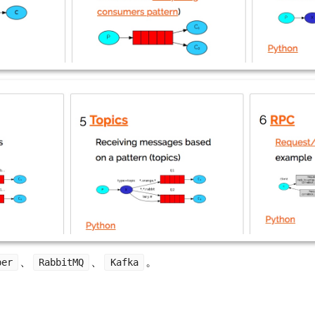
、
、
。
per
RabbitMQ
Kafka