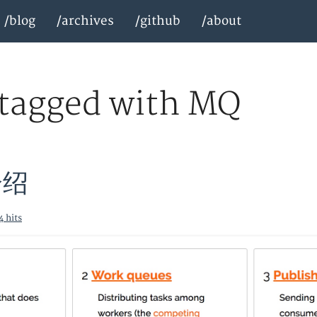
/blog
/archives
/github
/about
 tagged with MQ
介绍
4 hits